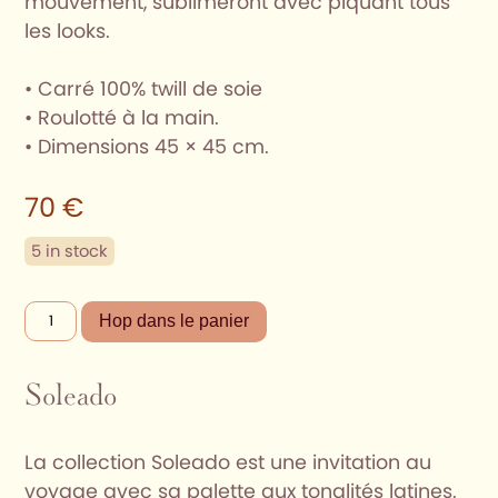
mouvement, sublimeront avec piquant tous
les looks.
• Carré 100% twill de soie
• Roulotté à la main.
• Dimensions 45 × 45 cm.
70
€
5 in stock
Gavroche
Hop dans le panier
|
Fuego
Soleado
del
Deseo
quantity
La collection Soleado est une invitation au
voyage avec sa palette aux tonalités latines.