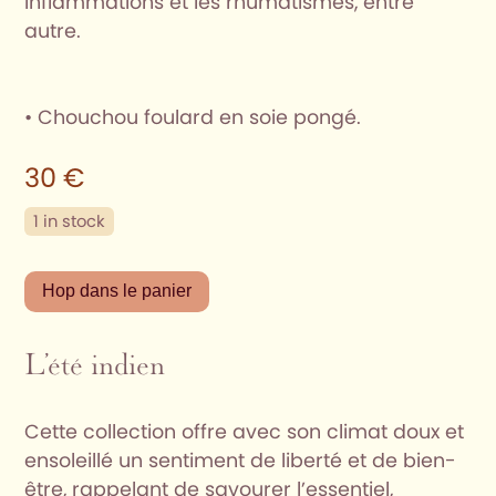
inflammations et les rhumatismes, entre
autre.
• Chouchou foulard en soie pongé.
30
€
1 in stock
Mi-
Hop dans le panier
chouchou
Mi-
L’été indien
foulard
|
Bellis
Cette collection offre avec son climat doux et
IV
ensoleillé un sentiment de liberté et de bien-
quantity
être, rappelant de savourer l’essentiel,