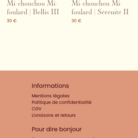
Mi-chouchou Mi-
Mi-chouchou Mi-
foulard | Bellis III
foulard | Sérénité II
30
€
30
€
Informations
Mentions légales
Politique de confidentialité
CGV
Livraisons et retours
Pour dire bonjour