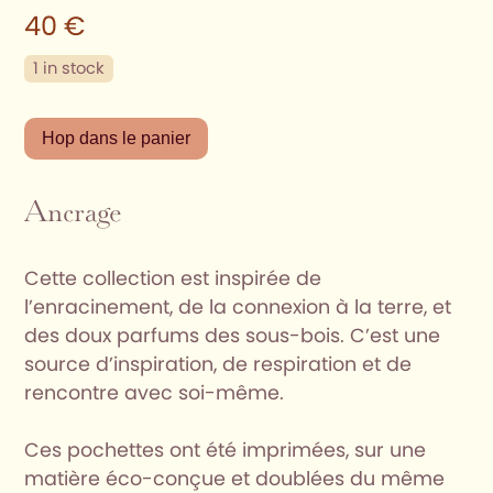
40
€
1 in stock
Pochette
Hop dans le panier
|
Sequoïa
Ancrage
quantity
Cette collection est inspirée de
l’enracinement, de la connexion à la terre, et
des doux parfums des sous-bois. C’est une
source d’inspiration, de respiration et de
rencontre avec soi-même.
Ces pochettes ont été imprimées, sur une
matière éco-conçue et doublées du même